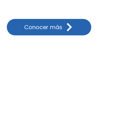
Conocer más
ionalizantes
as
a