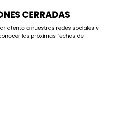
ONES CERRADAS
ar atento a nuestras redes sociales y
conocer las próximas fechas de
Accesos
ón Técnica Superior
Inicio
Nosotros
Prácticas profes
to, CABA.
Salidas didáctic
Jornada solidari
a Viernes, de 18:00 a 20:30 hs.
Carreras