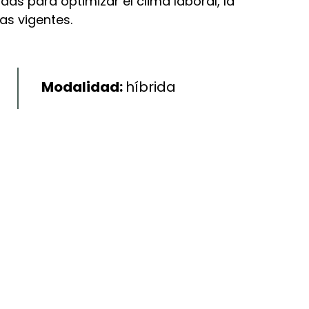
as para optimizar el clima laboral, la
as vigentes.
Modalidad:
híbrida