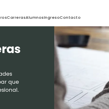
ros
Carreras
Alumnos
Ingreso
Contacto
eras
dades
par que
sional.