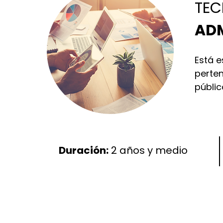
TEC
AD
Está e
perten
públic
Duración:
2
años y medio