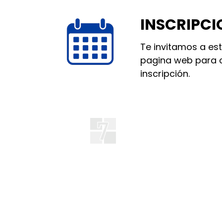
INSCRIPCI
Te invitamos a est
pagina web para 
inscripción.
Instituto de Formaci
N°7
Avenida Gaona 1502, Caballi
Horarios de atención: Lunes 