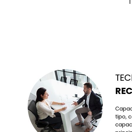
TEC
RE
Capac
tipo, 
capaci