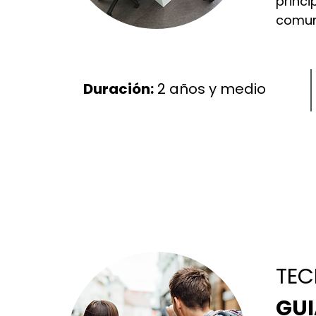
princi
comuni
Duración:
2
años y medio
TEC
GUI