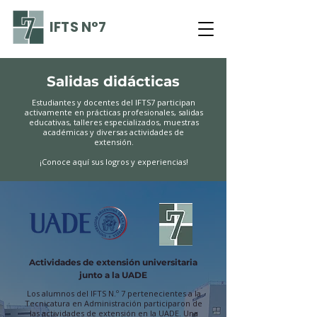
IFTS N°7
Salidas didácticas
Estudiantes y docentes del IFTS7 participan
activamente en prácticas profesionales, salidas
educativas, talleres especializados, muestras
académicas y diversas actividades de
extensión.
¡Conoce aquí sus logros y experiencias!
Actividades de extensión universitaria
junto a la UADE
Los alumnos del IFTS N.º 7 pertenecientes a la
Tecnicatura en Administración participaron de
las actividades de extensión en la UADE. Una