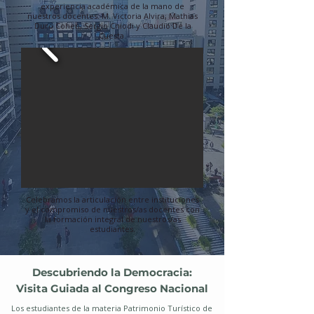
experiencia académica de la mano de
nuestros docentes: M. Victoria Alvira, Mathias
Duro Cohen, Sergio Chiodi y Claudio De la
Cuesta.
Celebramos la articulación entre instituciones
y el compromiso de nuestros/as docentes con
la formación integral de nuestros/as
estudiantes.
Descubriendo la Democracia:
Visita Guiada al Congreso Nacional
Los estudiantes de la materia Patrimonio Turístico de