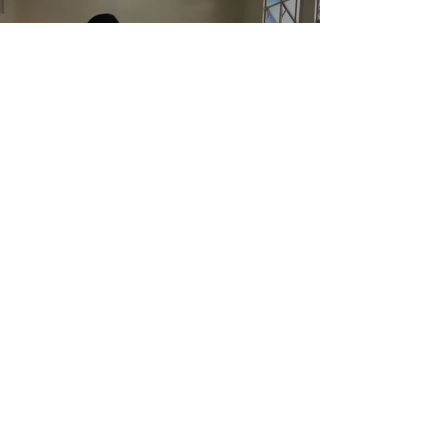
Mirar ahora
Jornada Solidaria >
Instituto de
Formación Técnica
Superior N°7
Avenida Gaona 1502, Caballito,
CABA.
Horarios de atención: Lunes a Viernes, de
18:00 a 20:30 hs.